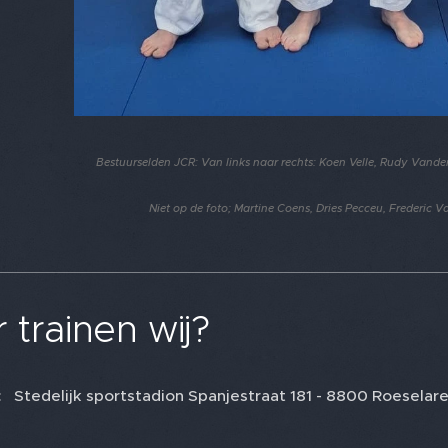
Bestuurselden JCR: Van links naar rechts: Koen Velle,
Rudy Vande
Niet op de foto; Martine Coens, Dries Pecceu, Frederic
 trainen wij?
: Stedelijk sportstadion Spanjestraat 181 - 8800 Roeselar