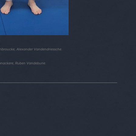
nbroucke,
Alexander Vandendriessche.
 Vanackere, Ruben Vandeburie
.
e